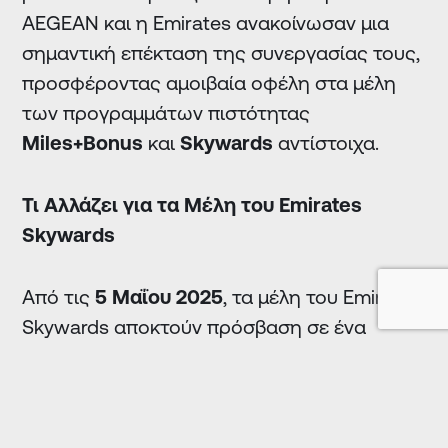
AEGEAN και η Emirates ανακοίνωσαν μια
σημαντική επέκταση της συνεργασίας τους,
προσφέροντας αμοιβαία οφέλη στα μέλη
των προγραμμάτων πιστότητας
Miles
+Bonus
και
Skywards
αντίστοιχα.
Τι Αλλάζει για τα Μέλη του Emirates
Skywards
Από τις
5 Μαΐου 2025
, τα μέλη του Emirates
Skywards αποκτούν πρόσβαση σε ένα
εκτεταμένο δίκτυο 162 προορισμών σε
Ευρώπη, Μέση Ανατολή και Βόρεια Αφρική
μέσω των πτήσεων της AEGEAN και της
Olympic Air.